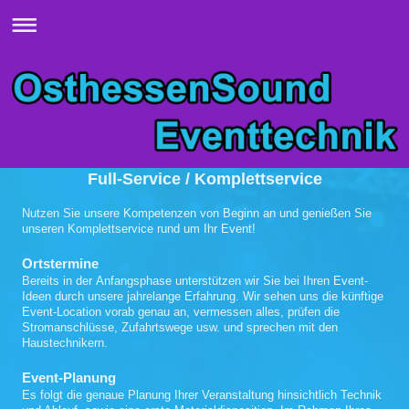
Full-Service / Komplettservice
Nutzen Sie unsere Kompetenzen von Beginn an und genießen Sie
unseren Komplettservice rund um Ihr Event!
Ortstermine
Bereits in der Anfangsphase unterstützen wir Sie bei Ihren Event-
Ideen durch unsere jahrelange Erfahrung. Wir sehen uns die künftige
Event-Location vorab genau an, vermessen alles, prüfen die
Stromanschlüsse, Zufahrtswege usw. und sprechen mit den
Haustechnikern.
Event-Planung
Es folgt die genaue Planung Ihrer Veranstaltung hinsichtlich Technik