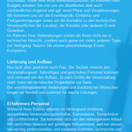
und Ablauf, sowie eine erste Materialdisposition. Im Rahmen Ihres
Budgets erhalten Sie von uns ein detailliertes aber auch
verständliches Angebot und ggf. erste Pläne und Visualisierungen.
Wir kümmern uns um die Eventlogistik, Einfahrts- und
Parkgenehmigungen sowie um die Kontakte zu den technischen
Verantwortlichen der Location, der Künstler oder anderen Event-
Gewerken.
Im Rahmen Ihrer Vorbereitungen stehen wir Ihnen nicht nur in
technischer Hinsicht, sondern auch gerne mit vielen anderen Tipps
zur Verfügung. Nutzen Sie unsere jahrzehntelange Event-
Kompetenz.
Lieferung und Aufbau
Nun läuft alles pünktlich nach Plan. Die Technik erreicht den
Veranstaltungsort. Tatkräftiges und geschultes Personal kümmert
sich routiniert um den Aufbau. Je nach Größe der Veranstaltung
steht Ihnen ein technischer Projektleiter zur Seite.
Bei unvorhergesehenen Änderungen und zusätzlichen Wünschen
sorgen wir flexibel und routiniert für rasche Lösungen.
Erfahrenes Personal
Während Ihres Events arbeiten im Hintergrund erfahrene,
ausgebildete Veranstaltungstechniker, Kameraleute, Tontechniker
und Lichttechniker. Sie kümmern sich um den reibungslosen Ablauf.
Wir verzichten bewusst auf günstiges Hilfspersonal, weil wir wissen,
wie wichtig professionelles und sauberes Auftreten, technische und