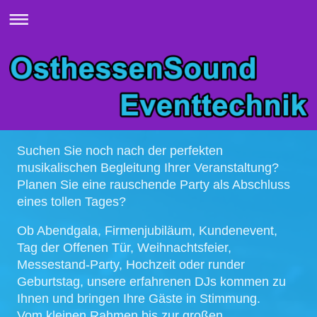
Suchen Sie noch nach der perfekten
musikalischen Begleitung Ihrer Veranstaltung?
Planen Sie eine rauschende Party als Abschluss
eines tollen Tages?
Ob Abendgala, Firmenjubiläum, Kundenevent,
Tag der Offenen Tür, Weihnachtsfeier,
Messestand-Party, Hochzeit oder runder
Geburtstag, unsere erfahrenen DJs kommen zu
Ihnen und bringen Ihre Gäste in Stimmung.
Vom kleinen Rahmen bis zur großen